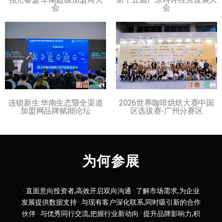
会
会
连锁新生·华南生态暨全渠道
2026世界咖啡烘焙大赛中国
加盟网品牌赋能论坛
区选拔赛-广州分赛区
为何参展
· 直面意向投资者,高效开启双向沟通 · 了解市场需求,为企业
发展提供数据支持 · 与现有客户深化联系,同时吸引新的合作
伙伴 · 与优秀同行交流,把握行业新动向 · 提升品牌影响力,积