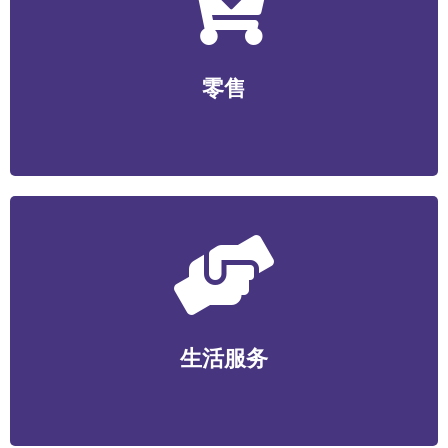
零售
无人零售/社区生鲜/便利店/商超/美妆个护/数码家电/文
零售
创工艺等
生活服务
家政维护/健康管理/丽人美业/宠物服务/教育培训/便民服
生活服务
务等