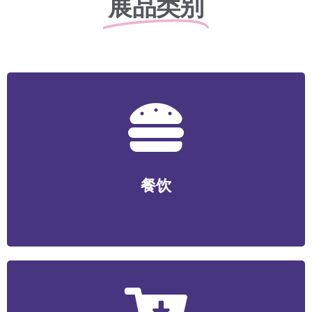
展品类别
餐饮
正餐/中式快餐/咖啡/茶饮/料理/特色小吃/烧烤/火锅/轻食/
餐饮
烘焙等