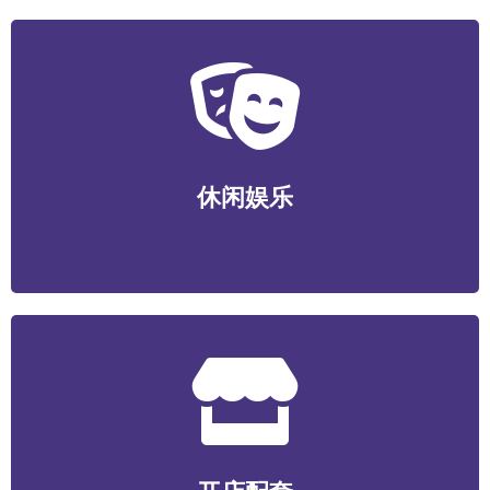
休闲娱乐
运动健身/视听娱乐/游艺电竞/酒店民宿/社交新潮等
休闲娱乐
开店配套
食材/包装/设备/装潢装修/选址服务/数智化系统/营销服