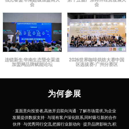
会
会
连锁新生·华南生态暨全渠道
2026世界咖啡烘焙大赛中国
加盟网品牌赋能论坛
区选拔赛-广州分赛区
为何参展
· 直面意向投资者,高效开启双向沟通 · 了解市场需求,为企业
发展提供数据支持 · 与现有客户深化联系,同时吸引新的合作
伙伴 · 与优秀同行交流,把握行业新动向 · 提升品牌影响力,积