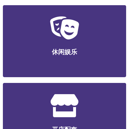
休闲娱乐
运动健身/视听娱乐/游艺电竞/酒店民宿/社交新潮等
休闲娱乐
开店配套
食材/包装/设备/装潢装修/选址服务/数智化系统/营销服