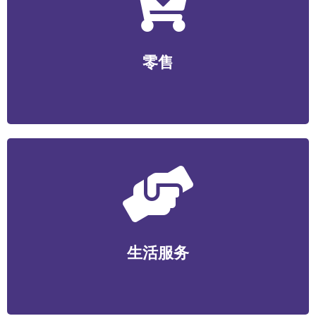
零售
无人零售/社区生鲜/便利店/商超/美妆个护/数码家电/文
零售
创工艺等
生活服务
家政维护/健康管理/丽人美业/宠物服务/教育培训/便民服
生活服务
务等