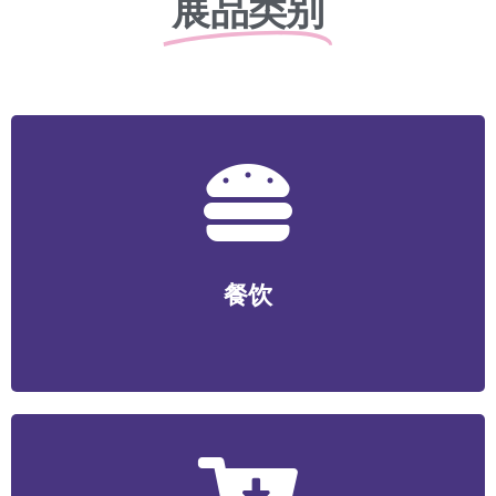
展品类别
餐饮
正餐/中式快餐/咖啡/茶饮/料理/特色小吃/烧烤/火锅/轻食/
餐饮
烘焙等