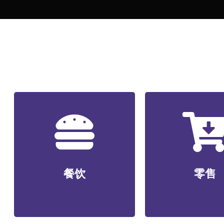
餐饮
正餐/中式快餐/咖啡/茶饮/料
无人零售/社区生鲜
理/特色小吃/烧烤/火锅/轻
商超/美妆个护/数
餐饮
零售
食/烘焙等