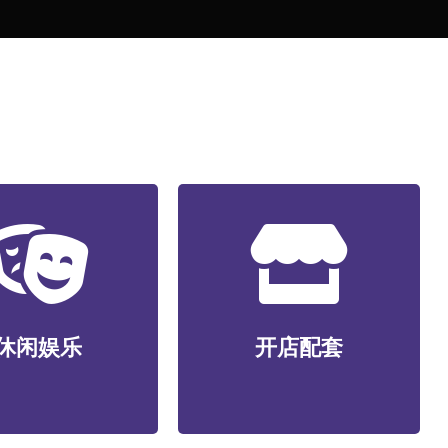
开店配套
休闲娱乐
食材/包装/设备/装潢装修/选
身/视听娱乐/游艺电
址服务/数智化系统/营销服
休闲娱乐
开店配套
酒店民宿/社交新潮等
务等