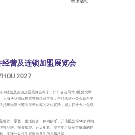
余场活动
特许经营及连锁加盟展览会
ZHOU 2027
广州国际特许经营及连锁加盟展览会将于广州广交会展馆D区盛大举
、上海博华国际展览有限公司主办，全联烘焙业公会联合主
题，依托粤港澳大湾区得天独厚的区位优势，聚力打造专业化综
盖餐饮、零售、生活服务、休闲娱乐、开店配套等50多种细
连锁品牌、投资加盟、开店配套、资本地产等多方链路的连
易，实现一站式生态融合共生的共赢格局。