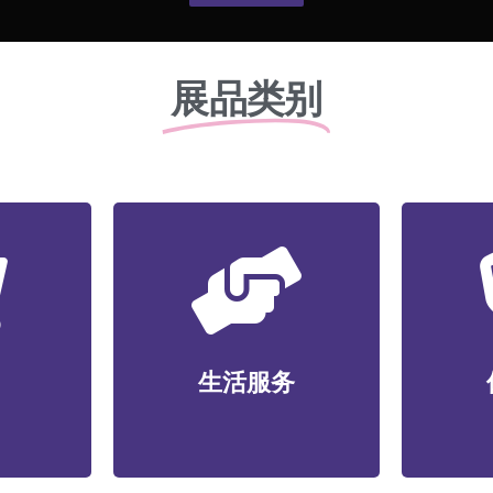
展品类别
零售
生活服务
/便利店/
家政维护/健康管理/丽人美
运动健
码家电/文
业/宠物服务/教育培训/便民
生活服务
竞/
创工艺等
服务等