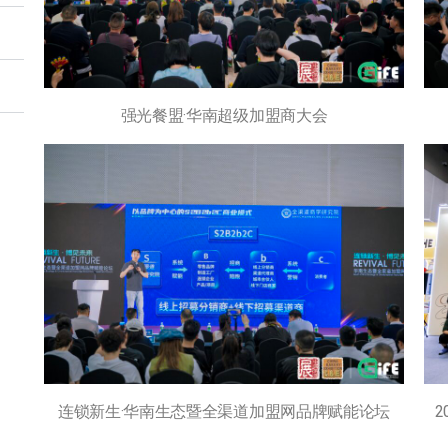
强光餐盟·华南超级加盟商大会
连锁新生·华南生态暨全渠道加盟网品牌赋能论坛