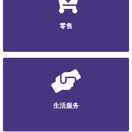
零售
无人零售/社区生鲜/便利店/商超/美妆个护/数码家电/文
零售
创工艺等
生活服务
家政维护/健康管理/丽人美业/宠物服务/教育培训/便民服
生活服务
务等