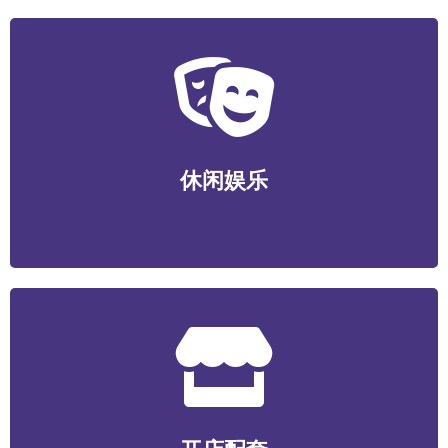
休闲娱乐
运动健身/视听娱乐/游艺电竞/酒店民宿/社交新潮等
休闲娱乐
开店配套
食材/包装/设备/装潢装修/选址服务/数智化系统/营销服