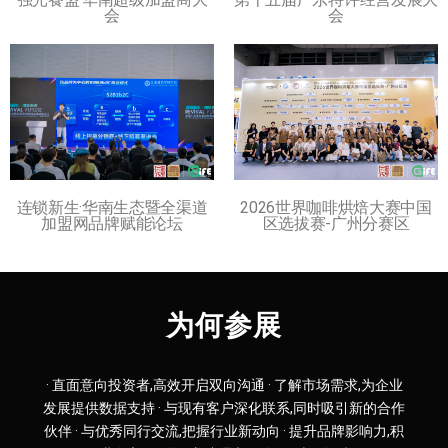
会
会
连锁新生·华南生态暨全渠道
2026世界咖啡烘焙大赛中国
加盟网品牌赋能论坛
区选拔赛-广州分赛区
为何参展
· 直面意向投资者,高效开启双向沟通 · 了解市场需求,为企业
发展提供数据支持 · 与现有客户深化联系,同时吸引新的合作
伙伴 · 与优秀同行交流,把握行业新动向 · 提升品牌影响力,积