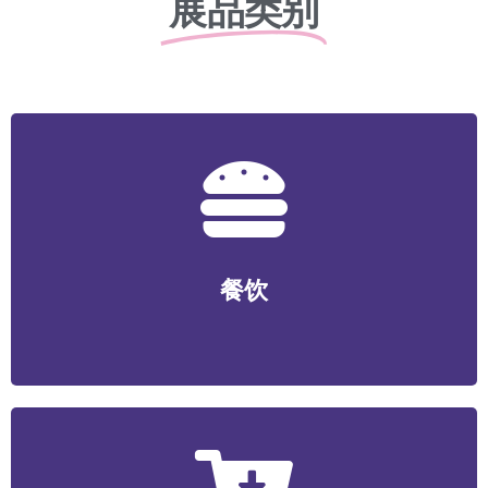
展品类别
餐饮
正餐/中式快餐/咖啡/茶饮/料理/特色小吃/烧烤/火锅/轻食/
餐饮
烘焙等