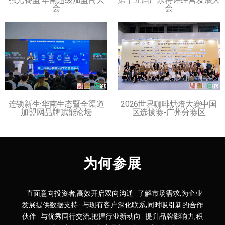
会
会
连锁新生·华南生态暨全渠道
2026世界咖啡烘焙大赛中国
加盟网品牌赋能论坛
区选拔赛-广州分赛区
为何参展
· 直面意向投资者,高效开启双向沟通 · 了解市场需求,为企业
发展提供数据支持 · 与现有客户深化联系,同时吸引新的合作
伙伴 · 与优秀同行交流,把握行业新动向 · 提升品牌影响力,积