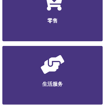
零售
无人零售/社区生鲜/便利店/商超/美妆个护/数码家电/文
零售
创工艺等
生活服务
家政维护/健康管理/丽人美业/宠物服务/教育培训/便民服
生活服务
务等