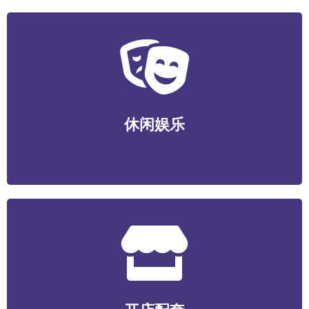
休闲娱乐
运动健身/视听娱乐/游艺电竞/酒店民宿/社交新潮等
休闲娱乐
开店配套
食材/包装/设备/装潢装修/选址服务/数智化系统/营销服