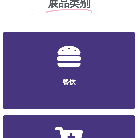
展品类别
餐饮
正餐/中式快餐/咖啡/茶饮/料理/特色小吃/烧烤/火锅/轻食/
餐饮
烘焙等