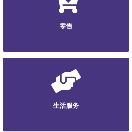
零售
无人零售/社区生鲜/便利店/商超/美妆个护/数码家电/文
零售
创工艺等
生活服务
家政维护/健康管理/丽人美业/宠物服务/教育培训/便民服
生活服务
务等