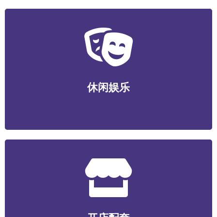
休闲娱乐
运动健身/视听娱乐/游艺电竞/酒店民宿/社交新潮等
休闲娱乐
开店配套
食材/包装/设备/装潢装修/选址服务/数智化系统/营销服