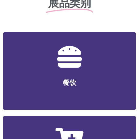
展品类别
餐饮
正餐/中式快餐/咖啡/茶饮/料理/特色小吃/烧烤/火锅/轻食/
餐饮
烘焙等