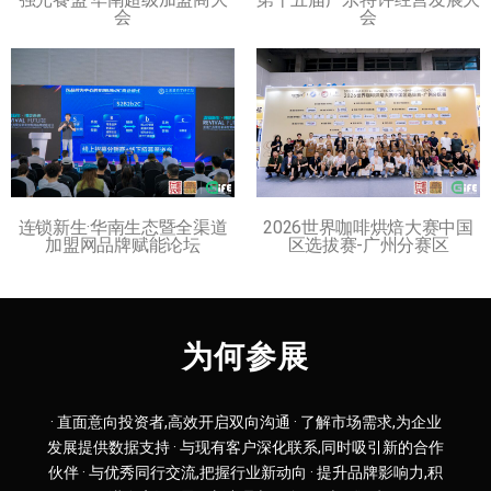
会
会
连锁新生·华南生态暨全渠道
2026世界咖啡烘焙大赛中国
加盟网品牌赋能论坛
区选拔赛-广州分赛区
为何参展
· 直面意向投资者,高效开启双向沟通 · 了解市场需求,为企业
发展提供数据支持 · 与现有客户深化联系,同时吸引新的合作
伙伴 · 与优秀同行交流,把握行业新动向 · 提升品牌影响力,积