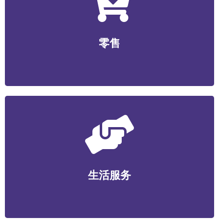
零售
无人零售/社区生鲜/便利店/商超/美妆个护/数码家电/文
零售
创工艺等
生活服务
家政维护/健康管理/丽人美业/宠物服务/教育培训/便民服
生活服务
务等