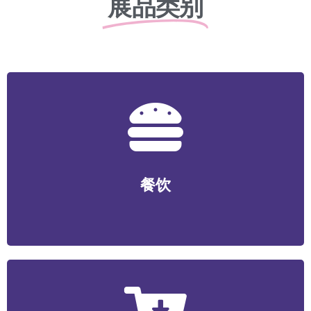
展品类别
餐饮
正餐/中式快餐/咖啡/茶饮/料理/特色小吃/烧烤/火锅/轻食/
餐饮
烘焙等