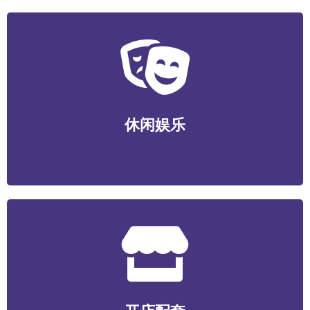
休闲娱乐
运动健身/视听娱乐/游艺电竞/酒店民宿/社交新潮等
休闲娱乐
开店配套
食材/包装/设备/装潢装修/选址服务/数智化系统/营销服