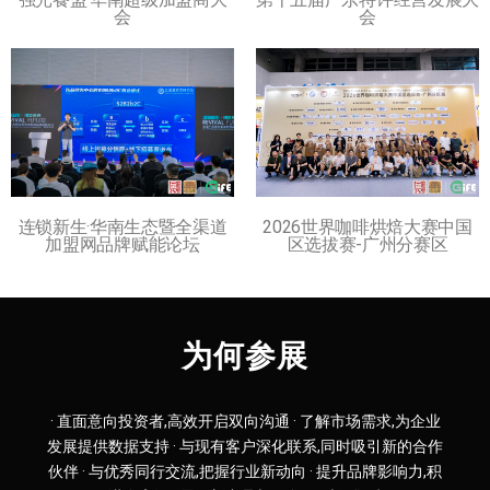
会
会
连锁新生·华南生态暨全渠道
2026世界咖啡烘焙大赛中国
加盟网品牌赋能论坛
区选拔赛-广州分赛区
为何参展
· 直面意向投资者,高效开启双向沟通 · 了解市场需求,为企业
发展提供数据支持 · 与现有客户深化联系,同时吸引新的合作
伙伴 · 与优秀同行交流,把握行业新动向 · 提升品牌影响力,积