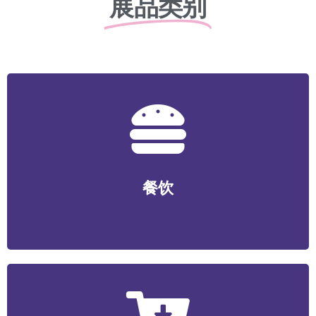
展品类别
餐饮
正餐/中式快餐/咖啡/茶饮/料理/特色小吃/烧烤/火锅/轻食/
餐饮
烘焙等