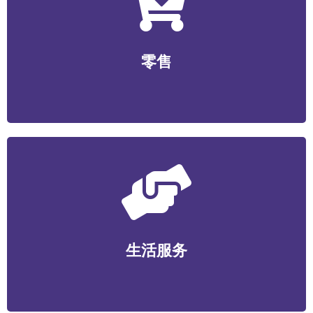
零售
无人零售/社区生鲜/便利店/商超/美妆个护/数码家电/文
零售
创工艺等
生活服务
家政维护/健康管理/丽人美业/宠物服务/教育培训/便民服
生活服务
务等