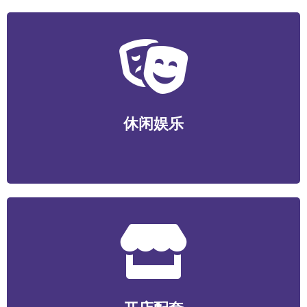
休闲娱乐
运动健身/视听娱乐/游艺电竞/酒店民宿/社交新潮等
休闲娱乐
开店配套
食材/包装/设备/装潢装修/选址服务/数智化系统/营销服