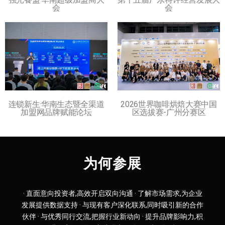
会
会
连锁新生·华南生态暨全渠道
2026世界咖啡烘焙大赛中国
加盟网品牌赋能论坛
区选拔赛-广州分赛区
为何参展
· 直面意向投资者,高效开启双向沟通 · 了解市场需求,为企业
发展提供数据支持 · 与现有客户深化联系,同时吸引新的合作
伙伴 · 与优秀同行交流,把握行业新动向 · 提升品牌影响力,积