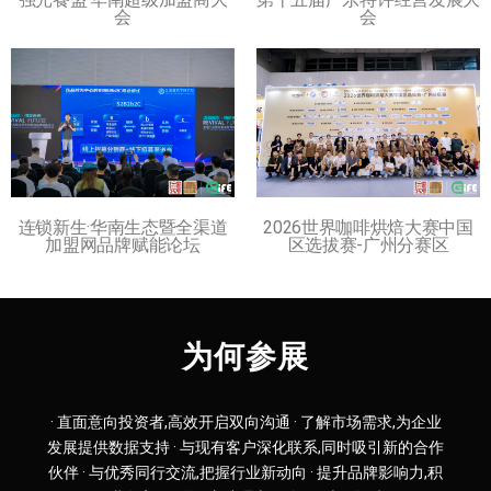
会
会
连锁新生·华南生态暨全渠道
2026世界咖啡烘焙大赛中国
加盟网品牌赋能论坛
区选拔赛-广州分赛区
为何参展
· 直面意向投资者,高效开启双向沟通 · 了解市场需求,为企业
发展提供数据支持 · 与现有客户深化联系,同时吸引新的合作
伙伴 · 与优秀同行交流,把握行业新动向 · 提升品牌影响力,积