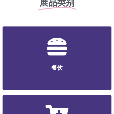
展品类别
餐饮
正餐/中式快餐/咖啡/茶饮/料理/特色小吃/烧烤/火锅/轻食/
餐饮
烘焙等