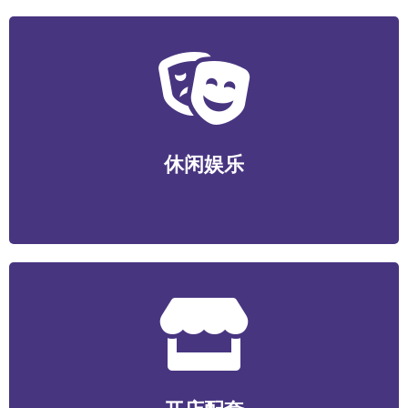
休闲娱乐
运动健身/视听娱乐/游艺电竞/酒店民宿/社交新潮等
休闲娱乐
开店配套
食材/包装/设备/装潢装修/选址服务/数智化系统/营销服