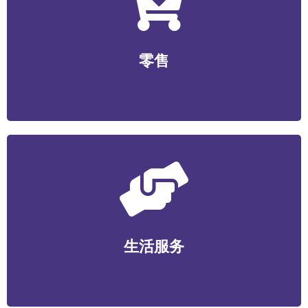
零售
无人零售/社区生鲜/便利店/商超/美妆个护/数码家电/文
零售
创工艺等
生活服务
家政维护/健康管理/丽人美业/宠物服务/教育培训/便民服
生活服务
务等