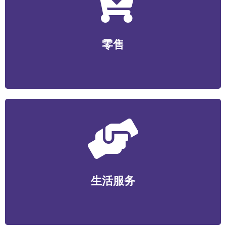
零售
无人零售/社区生鲜/便利店/商超/美妆个护/数码家电/文
零售
创工艺等
生活服务
家政维护/健康管理/丽人美业/宠物服务/教育培训/便民服
生活服务
务等