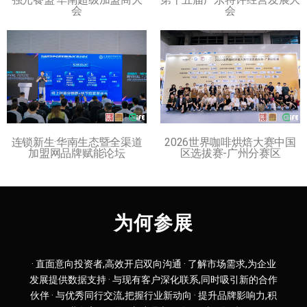
会
会
连锁新生·华南生态暨全渠道
2026世界咖啡烘焙大赛中国
加盟网品牌赋能论坛
区选拔赛-广州分赛区
为何参展
· 直面意向投资者,高效开启双向沟通 · 了解市场需求,为企业
发展提供数据支持 · 与现有客户深化联系,同时吸引新的合作
伙伴 · 与优秀同行交流,把握行业新动向 · 提升品牌影响力,积