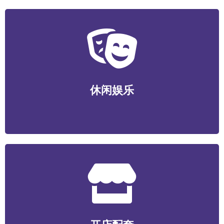
休闲娱乐
运动健身/视听娱乐/游艺电竞/酒店民宿/社交新潮等
休闲娱乐
开店配套
食材/包装/设备/装潢装修/选址服务/数智化系统/营销服