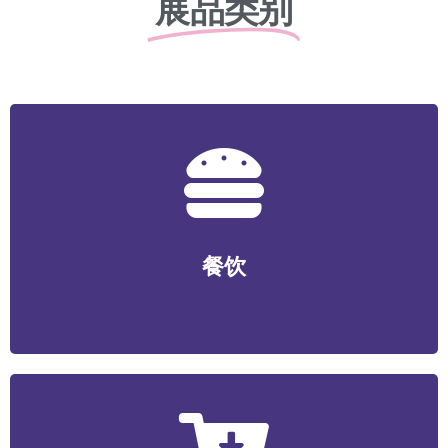
展品类别
餐饮
正餐/中式快餐/咖啡/茶饮/料理/特色小吃/烧烤/火锅/轻食/
餐饮
烘焙等