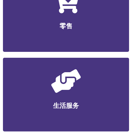
零售
无人零售/社区生鲜/便利店/商超/美妆个护/数码家电/文
零售
创工艺等
生活服务
家政维护/健康管理/丽人美业/宠物服务/教育培训/便民服
生活服务
务等