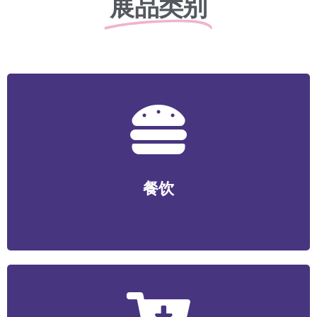
展品类别
餐饮
正餐/中式快餐/咖啡/茶饮/料理/特色小吃/烧烤/火锅/轻食/
餐饮
烘焙等