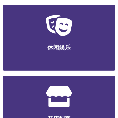
休闲娱乐
运动健身/视听娱乐/游艺电竞/酒店民宿/社交新潮等
休闲娱乐
开店配套
食材/包装/设备/装潢装修/选址服务/数智化系统/营销服