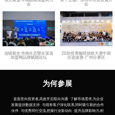
会
会
连锁新生·华南生态暨全渠道
2026世界咖啡烘焙大赛中国
加盟网品牌赋能论坛
区选拔赛-广州分赛区
为何参展
· 直面意向投资者,高效开启双向沟通 · 了解市场需求,为企业
发展提供数据支持 · 与现有客户深化联系,同时吸引新的合作
伙伴 · 与优秀同行交流,把握行业新动向 · 提升品牌影响力,积